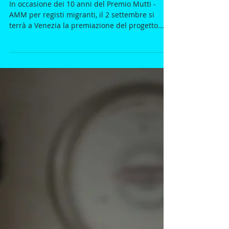
Il cinema migrante in Italia,
X Premio Mutti a Venezia
In occasione dei 10 anni del Premio Mutti -
AMM per registi migranti, il 2 settembre si
terrà a Venezia la premiazione del progetto...