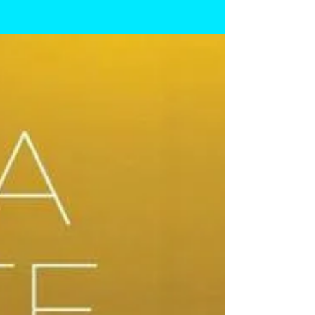
2019
Congratulazioni alle vincitrici dell’11^ edizione
del Premio Mutti-AMM, proclamate il primo
settembre alla Mostra del Cinema di Venezia:
...