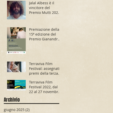
Jalal Albess è il
vincitore del
Premio Mutti 2023
con il progetto
Children Under the
Sun
Premiazione della
15ª edizione del
Premio Gianandrea
Mutti
Terraviva Film
Festival: assegnati i
premi della terza
edizione
Terraviva Film
Festival 2022, dal
22 al 27 novembre
dal vivo e in
Archivio
streaming
giugno 2025
(2)
2 post