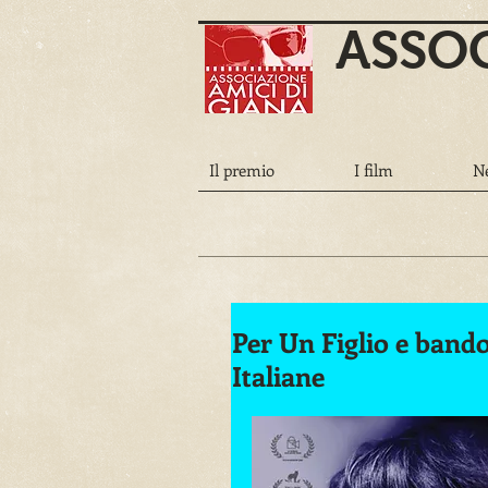
ASSOC
Il premio
I film
N
Per Un Figlio e band
Italiane