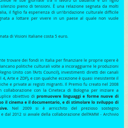
ivide le sue giornate tra il lavoro di badante e un figlio 
silenzio pieno di tensioni. È una relazione segnata da molti 
lia, il figlio fa esperienza di un'ibridazione culturale difficile 
nata a lottare per vivere in un paese al quale non vuole 
rnata di Visioni Italiane costa 5 euro.
te trovare dei fondi in Italia per finanziare le proprie opere è 
ncano politiche culturali volte a incoraggiarne le produzioni 
no Unito con l’Arts Council), investimenti diretti dei canali 
l 4, Arte e ZDF), e con qualche eccezione è quasi inesistente il 
che e private ai registi migranti. Il Premio fu creato nel 2008 
 collaborazione con la Cineteca di Bologna per iniziare a 
plice obiettivo di 
promuovere linguaggi e forme nuove di 
 il cinema e il documentario, e di stimolare lo sviluppo di 
ive.
 Nel 2009 si è arricchito del prezioso sostegno 
 e dal 2012 si avvale della collaborazione dell’AMM - Archivio 