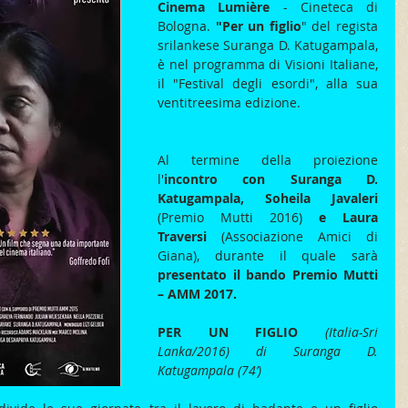
Cinema Lumière
 - Cineteca di 
Bologna. 
"Per un figlio
" del regista 
srilankese Suranga D. Katugampala, 
è nel programma di Visioni Italiane, 
il "Festival degli esordi", alla sua 
ventitreesima edizione.
Al termine della proiezione 
l'
incontro con Suranga D. 
Katugampala, Soheila Javaleri
(Premio Mutti 2016) 
e Laura 
Traversi 
(Associazione Amici di 
Giana), durante il quale sarà 
presentato il bando Premio Mutti 
– AMM 2017.
PER UN FIGLIO
(Italia-Sri 
Lanka/2016) di Suranga D. 
Katugampala (74’)