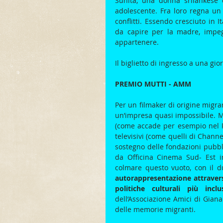
Sunita, una donna srilankese d
adolescente. Fra loro regna un 
conflitti. Essendo cresciuto in Ita
da capire per la madre, impeg
appartenere.
Il biglietto di ingresso a una gio
PREMIO MUTTI - AMM
Per un filmaker di origine migran
un’impresa quasi impossibile. Ma
(come accade per esempio nel Reg
televisivi (come quelli di Channe
sostegno delle fondazioni pubbli
da Officina Cinema Sud- Est in
colmare questo vuoto, con il du
autorappresentazione attraverso
politiche culturali più inclus
dell’Associazione Amici di Giana
delle memorie migranti.