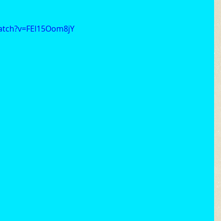
atch?v=FEl15Oom8jY