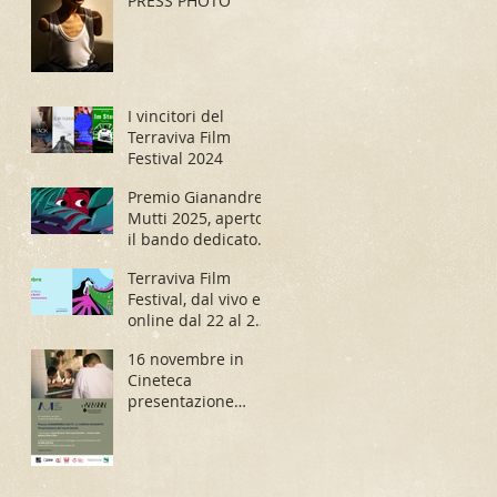
PRESS PHOTO
I vincitori del
Terraviva Film
Festival 2024
Premio Gianandrea
Mutti 2025, aperto
il bando dedicato
ai registi migranti
Terraviva Film
Festival, dal vivo e
online dal 22 al 26
novembre
16 novembre in
Cineteca
presentazione
Bando Mutti 2024 e
proiezione di In
Una Goccia