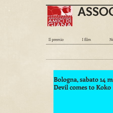
ASSOC
Il premio
I film
N
Bologna, sabato 14 ma
Devil comes to Koko