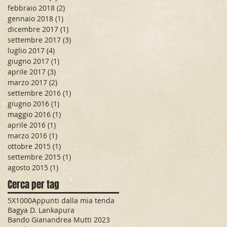
febbraio 2018
(2)
2 post
gennaio 2018
(1)
1 post
dicembre 2017
(1)
1 post
settembre 2017
(3)
3 post
luglio 2017
(4)
4 post
giugno 2017
(1)
1 post
aprile 2017
(3)
3 post
marzo 2017
(2)
2 post
settembre 2016
(1)
1 post
giugno 2016
(1)
1 post
maggio 2016
(1)
1 post
aprile 2016
(1)
1 post
marzo 2016
(1)
1 post
ottobre 2015
(1)
1 post
settembre 2015
(1)
1 post
agosto 2015
(1)
1 post
Cerca per tag
5X1000
Appunti dalla mia tenda
Bagya D. Lankapura
Bando Gianandrea Mutti 2023