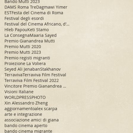
Bando Mutti 2023
DAMS Roma Tre
Dagmawi Yimer
EST
Festa del Cinema di Roma
Festival degli esordi
Festival del Cinema Africano, d'Asia e America
Hleb Papou
Keti Stamo
La Consegna
Maaria Sayed
Premio Gianandrea Mutti
Premio Mutti 2020
Premio Mutti 2023
Premio registi migranti
Proiezione La Voliera
Seyed Ali Jenaban
Stakhanov
Terraviva
Terraviva Film Festival
Terraviva Film Festival 2022
Vincitore Premio Gianandrea Mutti
Visioni Italiane
WORLDPRESSPHOTO
Xin Alessandro Zheng
aggiornamento
alex scarpa
arte e integrazione
associazione amici di giana
bando cinema aperto
bando cinema migrante