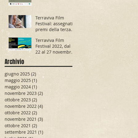
Terraviva Film
Festival: assegnati i
premi della terza
edizione
Terraviva Film
Festival 2022, dal
22 al 27 novembre
dal vivo e in
Archivio
streaming
giugno 2025
(2)
2 post
maggio 2025
(1)
1 post
maggio 2024
(1)
1 post
novembre 2023
(2)
2 post
ottobre 2023
(2)
2 post
novembre 2022
(4)
4 post
ottobre 2022
(2)
2 post
novembre 2021
(3)
3 post
ottobre 2021
(2)
2 post
settembre 2021
(1)
1 post